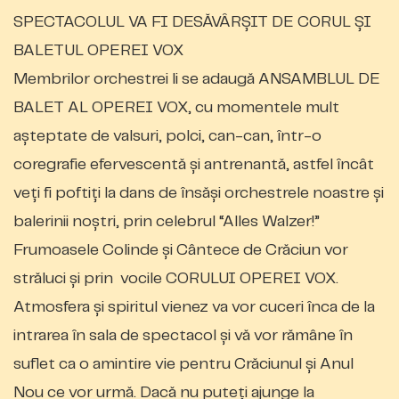
SPECTACOLUL VA FI DESĂVÂR
Ș
IT DE CORUL
Ș
I
BALETUL OPEREI VOX
Membrilor orchestrei li se adaugă ANSAMBLUL DE
BALET AL OPEREI VOX, cu momentele mult
așteptate de valsuri, polci, can-can, într-o
coregrafie efervescentă și antrenantă, astfel încât
veți fi poftiți la dans de însăși orchestrele noastre și
balerinii noștri, prin celebrul “Alles Walzer!”
Frumoasele Colinde și Cântece de Crăciun vor
străluci și prin vocile CORULUI OPEREI VOX.
Atmosfera și spiritul vienez va vor cuceri înca de la
intrarea în sala de spectacol și vă vor rămâne în
suflet ca o amintire vie pentru Crăciunul și Anul
Nou ce vor urmă. Dacă nu puteți ajunge la