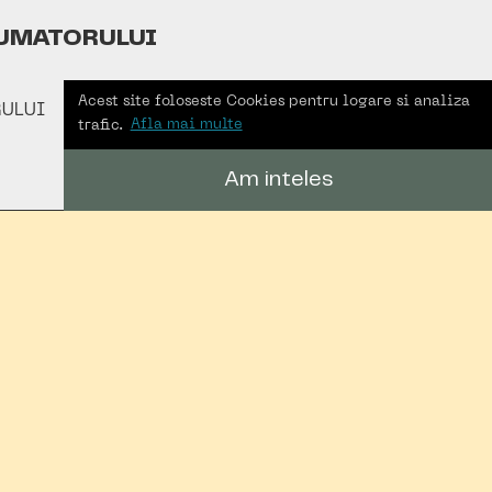
UMATORULUI
Acest site foloseste Cookies pentru logare si analiza
ULUI
trafic.
Afla mai multe
Am inteles