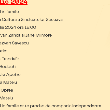
lie 2024
 in familie
 Cultura a Sindicatelor Suceava
lie 2024 ora 19:00
y van Zandt si Jane Milmore
Razvan Savescu
tie:
 Trandafir
 Bodochi
ra Apetrei
a Mateiu
 Oprea
 Mateiu
 in familie este produs de compania independenta