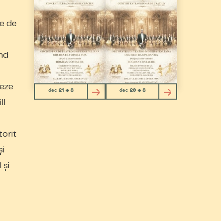
te de
ând
seze
dec 21 ◆ 8
dec 20 ◆ 8
ll
torit
și
 și