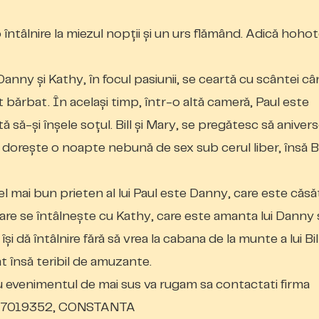
o întâlnire la miezul nopții și un urs flămând. Adică hoho
nny și Kathy, în focul pasiunii, se ceartă cu scântei c
t bărbat. În același timp, într-o altă cameră, Paul este
ită să-și înșele soțul. Bill și Mary, se pregătesc să aniver
 dorește o noapte nebună de sex sub cerul liber, însă Bi
el mai bun prieten al lui Paul este Danny, care este căsă
care se întâlnește cu Kathy, care este amanta lui Danny 
își dă întâlnire fără să vrea la cabana de la munte a lui Bill
 însă teribil de amuzante.
cu evenimentul de mai sus va rugam sa contactati firma
 47019352, CONSTANTA