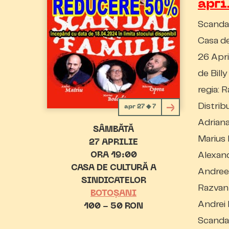
apri
Scandal
Casa de
26 Apri
de Bill
regia: 
Distribu
apr 27 ◆ 7
Adriana
SÂMBĂTĂ
Marius
27 APRILIE
Alexand
ORA 19:00
CASA DE CULTURĂ A
Andree
SINDICATELOR
Razvan
BOTOȘANI
Andrei
100 - 50 RON
Scandal