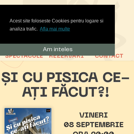
Acest site foloseste Cookies pentru logare si
analiza trafic.
Afla mai multe
Am inteles
SPECTACOLE
REZERVARI
CONTACT
ȘI CU PISICA CE-
AȚI FĂCUT?!
VINERI
08 SEPTEMBRIE