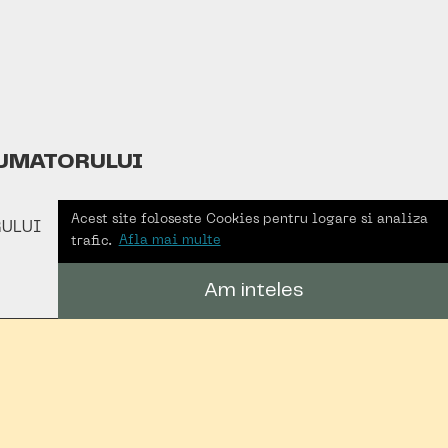
UMATORULUI
Acest site foloseste Cookies pentru logare si analiza
ULUI
trafic.
Afla mai multe
Am inteles