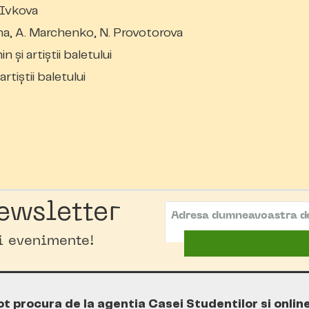
 Ivkova
ina, A. Marchenko, N. Provotorova
și artiștii baletului
rtiștii baletului
ewsletter
oi evenimente!
ot procura de la agentia Casei Studentilor si onlin