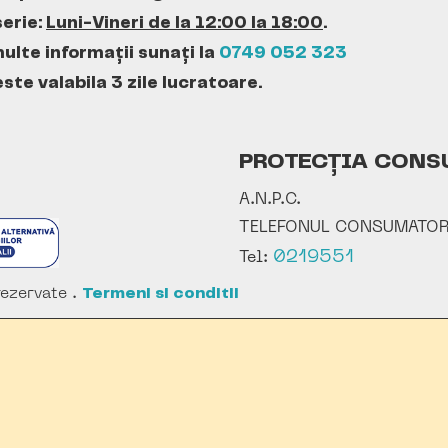
erie:
Luni-Vineri de la 12:00 la 18:00
.
ulte informații sunați la
0749 052 323
te valabila 3 zile lucratoare.
PROTECȚIA CONS
A.N.P.C.
TELEFONUL CONSUMATOR
0219551
Tel:
ezervate .
Termeni si conditii