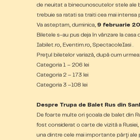
de neuitat a binecunoscutelor stele ale 
trebuie sa ratati sa traiti cea mai intensa
Va asteptam, duminica,
9 februarie 2
Biletele s-au pus deja în vânzare
la casa 
Iabilet.ro, Eventim.ro, SpectacoleIasi .
Preţul biletelor variază, după cum urmea
Categoria 1 – 206 lei
Categoria 2 – 173 lei
Categoria 3 –108 lei
Despre Trupa de Balet Rus din San
De foarte multe ori școala de balet din Ru
fost considerat o carte de vizită a Rusiei
una dintre cele mai importante părți ale pr