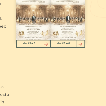
u
i.
 web
dec 21 ◆ 8
dec 20 ◆ 8
 a
 este
 în