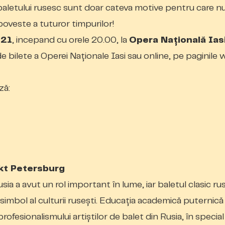
baletului rusesc sunt doar cateva motive pentru care n
 poveste a tuturor timpurilor!
021
, incepand cu orele 20.00, la
Opera Naţională Ias
de bilete a Operei Naţionale Iasi sau online, pe paginile
ză:
kt Petersburg
sia a avut un rol important în lume, iar baletul clasic rus
, simbol al culturii rusești. Educația academică puternică
ofesionalismului artiștilor de balet din Rusia, în special