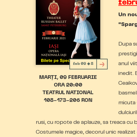
febr
Un nou
“Sparg
Dupa su
prestig
anul vi
feb 09 ◆ 8
inedit.
MARȚI
09 FEBRUARIE
Ceaikov
ORA 20:00
basmelo
TEATRUL NATIONAL
108-173-206 RON
micuta C
dulciuri
rusi, cu ropote de aplauze, sa treaca cu 
Costumele magice, decorul unic realizat