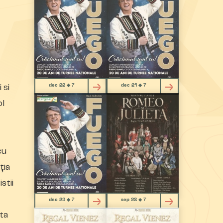
dec 22 ◆ 7
dec 21 ◆ 7
 si
ol
cu
ția
stii
dec 23 ◆ 7
sep 28 ◆ 7
ta