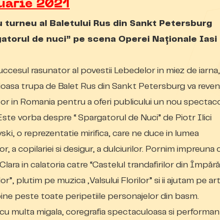
uarie 2021
 turneu al Baletului Rus din Sankt Petersburg
atorul de nuci” pe scena
Operei Naţionale Iasi
ccesul rasunator al povestii Lebedelor in miez de iarna,
ioasa trupa
de Balet Rus din Sankt Petersburg va reveni
itor in Romania pentru a oferi publicului un nou spectac
 Este vorba despre “ Spargatorul de Nuci” de Piotr Ilici
ski, o reprezentatie mirifica, care ne duce in lumea
r, a copilariei si desigur, a dulciurilor. Pornim impreuna 
lara in calatoria catre “
Castelul trandafirilor din Împără
lor”
, plutim pe muzica
„Valsului Florilor” si ii ajutam pe arti
bine peste toate peripetiile personajelor din basm.
 cu multa migala, coregrafia spectaculoasa si performan