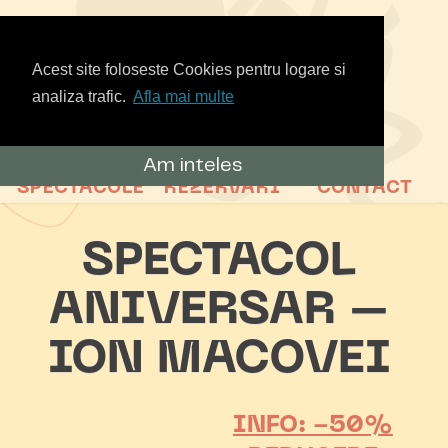
Acest site foloseste Cookies pentru logare si
analiza trafic.
Afla mai multe
Am inteles
SPECTACOLE
REZERVARI
CONTACT
SPECTACOL
ANIVERSAR –
ION MACOVEI
INFO: -50%