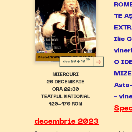
ROMEO
TE A
EXTR
Ilie
viner
30
O IDE
dec 20 ◆ 10
MIZER
MIERCURI
20 DECEMBRIE
Asta
ORA 22:30
- vin
TEATRUL NATIONAL
120-170 RON
Spec
decembrie 2023