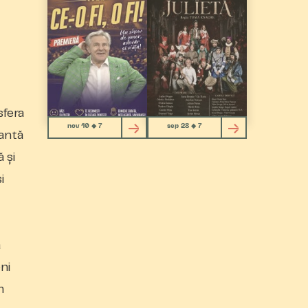
sfera
nov 10 ◆ 7
sep 28 ◆ 7
vantă
 și
i
a
ni
m