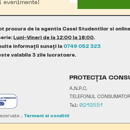
oi evenimente!
ot procura de la agentia Casei Studentilor si onlin
erie:
Luni-Vineri de la 12:00 la 18:00
.
ulte informații sunați la
0749 052 323
te valabila 3 zile lucratoare.
PROTECȚIA CONS
A.N.P.C.
TELEFONUL CONSUMATOR
0219551
Tel:
ezervate .
Termeni si conditii