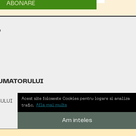
ABONARE
e
UMATORULUI
Acest site foloseste Cookies pentru logare si analiza
ULUI
trafic.
Afla mai multe
Am inteles