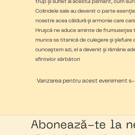
trup și suflet ai acestui pământ, cum sunt
Colindele sale au devenit o parte esenția
noastre acea căldură și armonie care carac
Hrușcă ne aduce aminte de frumusețea trad
munca sa titanică de culegere și șlefuire
cunoaștem azi, el a devenit și rămâne adev
sfintelor sărbători
Vanzarea pentru acest eveniment s-
Abonează-te la n