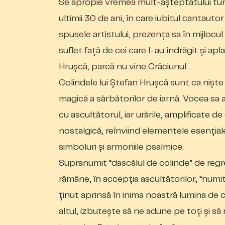
Se apropie vremea mult-așteptatului tur
ultimii 30 de ani, în care iubitul cantaut
spusele artistului, prezenţa sa în mijlocu
suflet faţă de cei care l-au îndrăgit și a
Hrușcă, parcă nu vine Crăciunul…
Colindele lui Ștefan Hrușcă sunt ca niște 
magică a sărbătorilor de iarnă. Vocea sa
cu ascultătorul, iar urările, amplificate de
nostalgică, reînviind elementele esențiale
simboluri și armoniile psalmice.
Supranumit “dascălul de colinde” de regr
rămâne, în accepţia ascultătorilor, “numit
ţinut aprinsă în inima noastră lumina de ca
altul, izbutește să ne adune pe toţi și s