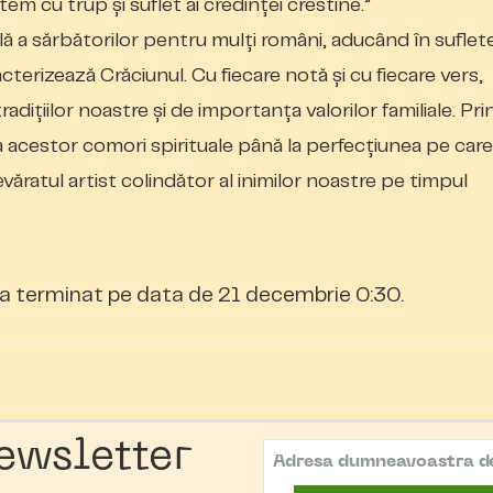
em cu trup și suflet ai credinţei crestine.”
lă a sărbătorilor pentru mulți români, aducând în suflet
terizează Crăciunul. Cu fiecare notă și cu fiecare vers,
ițiilor noastre și de importanța valorilor familiale. Pri
 a acestor comori spirituale până la perfecțiunea pe care
ăratul artist colindător al inimilor noastre pe timpul
a terminat pe data de 21 decembrie 0:30.
ewsletter