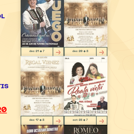
OL
-
dec 21 ◆ 7
dec 20 ◆ 8
TIS
20
dec 17 ◆ 8
oct 28 ◆ 7