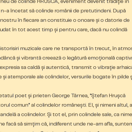
neu de colinde HRUSCA, eveniment devenit tradiţie în
or n-a încetat să colinde românii de pretutindeni. După
l nostru în fiecare an constituie o onoare și o datorie de
plaudat în tot acest timp și pentru care, dacă nu colindă
istorisiri muzicale care ne transportă în trecut, în atmo
 adâncă și vibrantă creează o legătură emoțională capti
 expresia sa caldă și autentică, transmit o vibrație arhaică
 și atemporale ale colindelor, versurile bogate în pilde ș
etatul poet și prieten George Tărnea, “Ștefan Hrușcă
orul comun” al colindelor românești. El, și nimeni altul, 
ndelă a colindelor. Și tot el, prin colindele sale, ca nime
ă ne facă să simţim că, indiferent unde ne-am afla, sunte