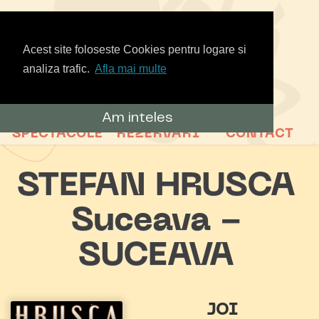
Acest site foloseste Cookies pentru logare si
analiza trafic.
Afla mai multe
Am inteles
SPECTACOLE
REZERVARI
CONTACT
STEFAN HRUSCA
Suceava -
SUCEAVA
JOI