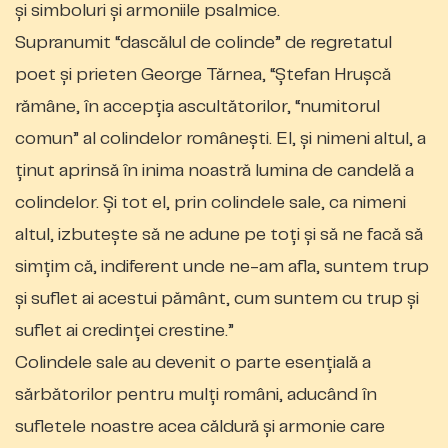
și simboluri și armoniile psalmice.
Supranumit “dascălul de colinde” de regretatul
poet și prieten George Tărnea, “Ștefan Hrușcă
rămâne, în accepţia ascultătorilor, “numitorul
comun” al colindelor românești. El, și nimeni altul, a
ţinut aprinsă în inima noastră lumina de candelă a
colindelor. Și tot el, prin colindele sale, ca nimeni
altul, izbutește să ne adune pe toţi și să ne facă să
simţim că, indiferent unde ne-am afla, suntem trup
și suflet ai acestui pământ, cum suntem cu trup și
suflet ai credinţei crestine.”
Colindele sale au devenit o parte esențială a
sărbătorilor pentru mulți români, aducând în
sufletele noastre acea căldură și armonie care