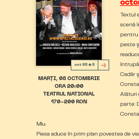
octo
Textul 
scenă î
pentru 
peste ş
readuce
întrupân
oct 08 ◆ 8
Cadâr ş
MARȚI
08 OCTOMBRIE
Consta
ORA 20:00
Alături 
TEATRUL NATIONAL
170-200 RON
parte: 
Constan
Miu.
Piesa aduce în prim plan povestea de viaț