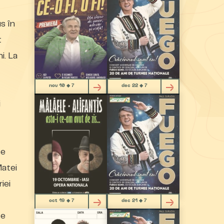
s în
t
i. La
nov 10 ◆ 7
dec 22 ◆ 7
i
ce
Matei
iei
oct 19 ◆ 7
dec 21 ◆ 7
te