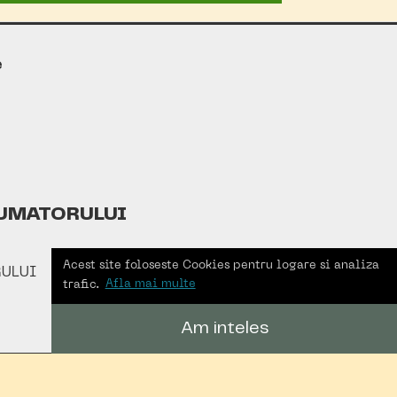
e
UMATORULUI
Acest site foloseste Cookies pentru logare si analiza
ULUI
trafic.
Afla mai multe
Am inteles