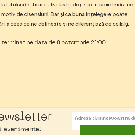
 statutului identitar individual şi de grup, reamintindu-ne
 motiv de disensiuni. Dar și că buna înţelegere poate
ii a ceea ce ne definește şi ne diferențiază de ceilalți.
terminat pe data de 8 octombrie 21:00.
ewsletter
oi evenimente!