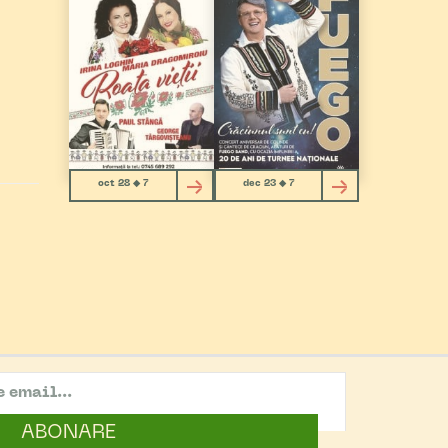
oct 28 ◆ 7
dec 23 ◆ 7
ABONARE