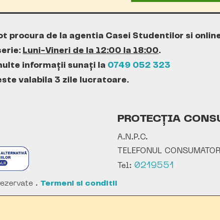
ot procura de la agentia Casei Studentilor si onlin
erie:
Luni-Vineri de la 12:00 la 18:00
.
ulte informații sunați la
0749 052 323
te valabila 3 zile lucratoare.
PROTECȚIA CONS
A.N.P.C.
TELEFONUL CONSUMATOR
0219551
Tel:
ezervate .
Termeni si conditii