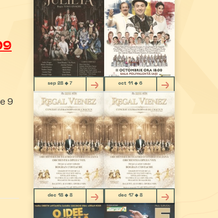
-
09
sep 28 ◆ 7
oct 11 ◆ 6
e 9
dec 18 ◆ 8
dec 17 ◆ 8