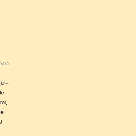
e ne
ntr-
de
ei,
le
d