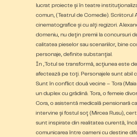
lucrat proiecte și în teatre instituționali
comun„ (Teatrul de Comedie). Scriitorul
cinematografice și cu alți regizori. Alexa
domeniu, nu dețin premii la concursuri de 
calitatea pieselor sau scenariilor, bine con
personaje, definite substanțial.
În „Totul se transformă„ acțiunea este de 
afectează pe toți. Personajele sunt abil ca
Sunt în conflict două vecine – Tora (Mai
un duplex cu grădină. Tora, o femeie divor
Cora, o asistentă medicală pensionară care
intervine și fostul soț (Mircea Rusu), cert
sunt inspirate din realitatea curentă, înc
comunicarea între oameni cu destine diferit