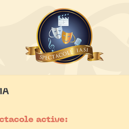
MA
ctacole active: