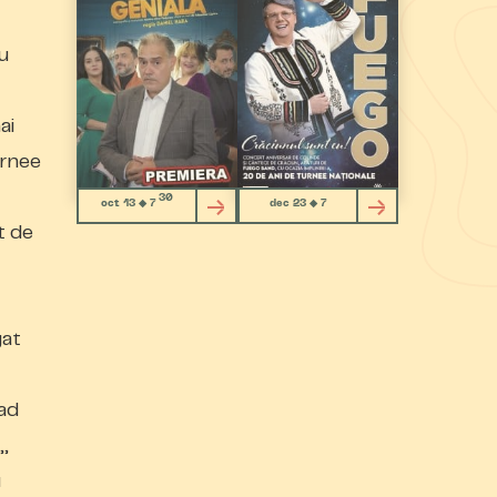
u
ai
urnee
30
oct 13 ◆ 7
dec 23 ◆ 7
t de
gat
lad
„,
u