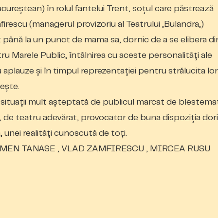
bucureștean) în rolul fantelui Trent, soțul care păstrează
firescu (managerul provizoriu al Teatrului „Bulandra„)
 până la un punct de mama sa, dornic de a se elibera di
ru Marele Public, întâlnirea cu aceste personalități ale
 aplauze și în timpul reprezentației pentru strălucita lor
sește.
 situații mult așteptată de publicul marcat de blestema
de teatru adevărat, provocator de buna dispoziția dori
„ unei realități cunoscută de toți.
MEN TANASE , VLAD ZAMFIRESCU , MIRCEA RUSU