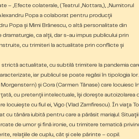
zate – „Efecte colaterale„ (Teatrul „Nottara„), „Numitorul
 Alexandru Popa a colaborat pentru producții
ndru Popa și Mimi Brănescu, o altă personalitate din
dramaturgie, ca alții, dar s-au impus publicului prin
struite, cu trimiteri la actualitate prin conflicte și
strictă actualitate, cu subtilă trimitere la pandemia car
racterizate, iar publicul se poate regăsi în tipologia lor.
a Morgenstern) și Cora (Carmen Tănase) care locuiesc î
țată, cu pretenții intelectuale, își dorește autoizolarea 
 locuiește cu fiul ei, Vigo (Vlad Zamfirescu). În viața Tor
at cu tănăra iubită pentru care a părăsit mariajul. Situații
ărcate de umor și fină ironie, cu trimitere tematică privin
e, relațiile de cuplu, cât și cele părinte – copil.