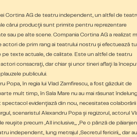
i Cortina AG de teatru independent, un altfel de teatr
ale cărui producții sunt primite pentru reprezentare
izate sau pe alte scene. Compania Cortina AG a realizat m
e actori de prim rang ai teatrului nostru și efectuează t
e pe texte actuale, de calitate. Este un altfel de teatru
tori consacrați, dar chiar și unor tineri aflați la începu
 aplauzele publicului.
ru Popa, în regia lui Vlad Zamfirescu, a fost găzduit de
 foarte mult timp, în Sala Mare nu au mai răsunat îndelun
t spectacol evidențiază din nou, necesitatea colaborării
rgul, scenaristul Alexandru Popa și regizorul, actorul V
e reușite precum „All inclusive„, „Pe o pânză de păianjen
u independent, lung metrajul „Secretul fericirii„, dar a