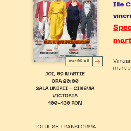
Ilie
viner
Spec
mar
Vanzar
mar 09 ◆ 8
martie
JOI
09 MARTIE
ORA 20:00
SALA UNIRII - CINEMA
VICTORIA
100-130 RON
TOTUL SE TRANSFORMA