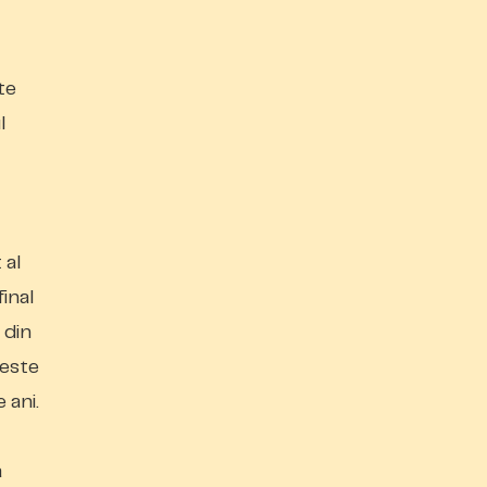
te
l
 al
final
 din
 este
 ani.
a