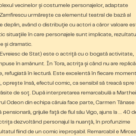
exul vecinelor și costumele personajelor, adaptate
ad Zamfirescu urmărește ca elementul teatral de bază al
pe deplin, având o distribuție cu actori a căror valoare es
c situațiile în care personajele sunt implicate, rezultatu
 și dramatic.
vreiesc de Stat) este o actriță cu o bogată activitate,
puse în amănunt. În Tora, actrița și când nu are replică
e, refugiată în lectură. Este excelentă în fiecare moment
i,
oprește însă, efectul comic, ca sensibil să treacă spre 
ărăsite de soț. După interpretarea remarcabulă a Marthei
eatrul Odeon din echipa căruia face parte, Carmen Tănase
nsionară, grijulie față de fiul său Vigo, ajuns la … 40 de
actrița dezvoltând personajul la nuanță, în profunzime
ultatul fiind de un comic ireproșabil. Remarcabil e Mirce