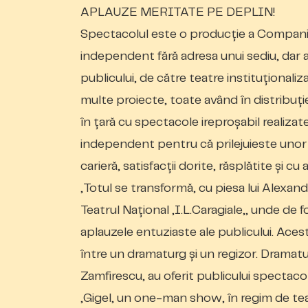
APLAUZE MERITATE PE DEPLIN!
Spectacolul este o producție a Companie
independent fără adresa unui sediu, dar 
publicului, de către teatre instituțional
multe proiecte, toate având în distribuți
în țară cu spectacole ireproșabil realizat
independent pentru că prilejuieste unor ac
carieră, satisfacții dorite, răsplătite și cu
„Totul se transformă„ cu piesa lui Alexand
Teatrul Național „I.L.Caragiale„, unde de
aplauzele entuziaste ale publicului. Aces
între un dramaturg și un regizor. Dramatu
Zamfirescu, au oferit publicului spectacol
„Gigel„ un one-man show, în regim de teatr