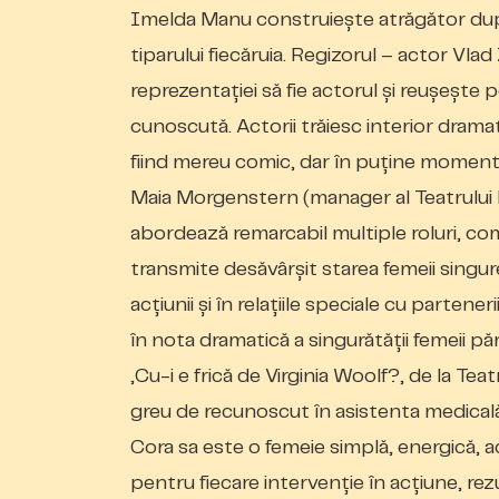
Imelda Manu construiește atrăgător dupl
tiparului fiecăruia. Regizorul – actor Vl
reprezentației să fie actorul și reușește 
cunoscută. Actorii trăiesc interior dramati
fiind mereu comic, dar în puține momente
Maia Morgenstern (manager al Teatrului E
abordează remarcabil multiple roluri, com
transmite desăvârșit starea femeii singur
acțiunii și în relațiile speciale cu parteneri
în nota dramatică a singurătății femeii p
„Cu-i e frică de Virginia Woolf?„ de la T
greu de recunoscut în asistenta medicală pe
Cora sa este o femeie simplă, energică, 
pentru fiecare intervenție în acțiune, rez