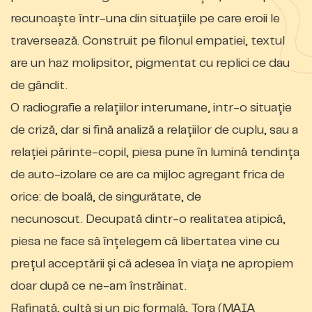
recunoaște într-una din situațiile pe care eroii le
traversează. Construit pe filonul empatiei, textul
are un haz molipsitor, pigmentat cu replici ce dau
de gândit.
O radiografie a relațiilor interumane, intr-o situație
de criză, dar si fină analiză a relațiilor de cuplu, sau a
relației părinte-copil, piesa pune în lumină tendința
de auto-izolare ce are ca mijloc agregant frica de
orice: de boală, de singurătate, de
necunoscut. Decupată dintr-o realitatea atipică,
piesa ne face să înțelegem că libertatea vine cu
prețul acceptării și că adesea în viața ne apropiem
doar după ce ne-am înstrăinat.
Rafinată, cultă și un pic formală, Tora (MAIA