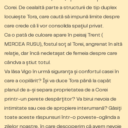
Corei. De cealaltă parte a structurii de tip duplex
locuiește Tora, care caută să impună limite despre
care crede că îi vor consolida spațiul privat.
Ca o pată de culoare apare în peisaj Trent (
MIRCEA RUSU), fostul soț al Torei, angrenat în altă
relație, dar încă nedetașat de femeia despre care
cândva a știut totul.
Va lăsa Vigo în urmă siguranța și confortul casei în
care a copilărit? Își va duce Tora până la capăt
planul de a-și separa proprietatea de a Corei
printr-un perete despărțitor? Va birui nevoia de
intimitate sau cea de apropiere interumană? Găsiți
toate aceste răspunsuri într-o poveste-oglinda a
zilelor noastre, în care descoperim că avem nevoie