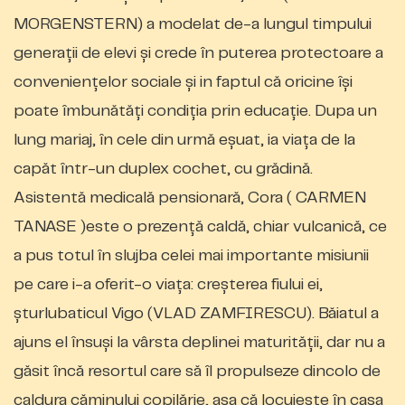
MORGENSTERN) a modelat de-a lungul timpului
generații de elevi și crede în puterea protectoare a
conveniențelor sociale și in faptul că oricine își
poate îmbunătăți condiția prin educație. Dupa un
lung mariaj, în cele din urmă eșuat, ia viața de la
capăt într-un duplex cochet, cu grădină.
Asistentă medicală pensionară, Cora ( CARMEN
TANASE )este o prezență caldă, chiar vulcanică, ce
a pus totul în slujba celei mai importante misiunii
pe care i-a oferit-o viața: creșterea fiului ei,
șturlubaticul Vigo (VLAD ZAMFIRESCU). Băiatul a
ajuns el însuși la vârsta deplinei maturității, dar nu a
găsit încă resortul care să îl propulseze dincolo de
caldura căminului copilărie, așa că locuiește în casa