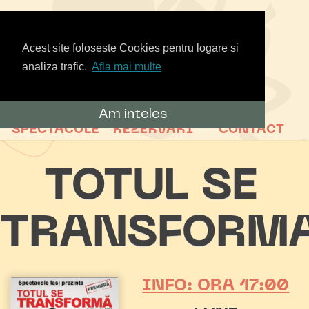
Acest site foloseste Cookies pentru logare si
analiza trafic.
Afla mai multe
Am inteles
SPECTACOLE
REZERVARI
CONTACT
TOTUL SE
TRANSFORM
INFO: ORA 17:00