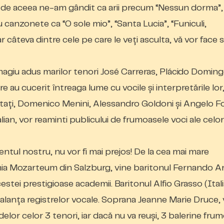
 de aceea ne-am gândit
c
a arii precum “Nessun dorma”,
u canzonete ca “O sole mio”, “Santa Lucia”, “Funiculi,
r câteva dintre cele pe care le veți asculta
,
vă vor face 
magiu adus marilor tenori José Carreras, Plácido Doming
re au cucerit întreaga lume cu vocile și interpretările lor,
vitați, Domenico Menini, Alessandro Goldoni și Angelo F
talian, vor reaminti publicului de frumoasele voci a
le
celor
mentul nostru, nu vor fi mai prejos! De la cea mai mare
a Mozarteum din Salzburg, vine baritonul Fernando Ar
estei prestigioase academii. Baritonul Alfio Grasso (Itali
balanța registrelor vocale. Soprana Jeanne Marie Druce, 
elor celor 3 tenori, iar dacă nu va reuși, 3 balerine fru