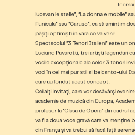
Tocmai
lucevan le stelle”, “La donna e mobile” sa
Funicula” sau “Caruso”, ca să amintim doa
pășiți optimiști în vara ce va veni!
Spectacolul “3 Tenori Italieni” este un o
Luciano Pavarotti, trei artiști legendari ca
vocile excepționale ale celor 3 tenori in
voci în cel mai pur stil al belcanto-ului I
care au fondat acest concept.
Ceilalți invitați, care vor desăvârși eveni
academie de muzic
ă
din Europa, Academi
profesor la “Clasa de Opera” din cadrul ac
va fi a doua voce gravă care va menține 
din Franța și va trebui să facă fa
ță
serenad