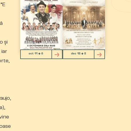
 “E
să
o și
 iar
oct 11 ◆ 6
dec 18 ◆ 8
orte,
aujo,
a),
vine
moase