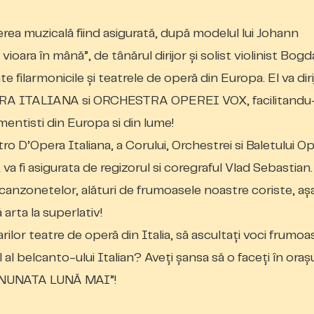
erea muzicală fiind asigurată, după modelul
lui Johann
 vioara în m
â
n
ă
”, de tânărul dirijor și solist violinist Bog
 filarmonicile și teatrele de oper
ă
din Europa.
El va diri
A ITALIANA si ORCHESTRA OPEREI VOX, facilitandu
umentisti din Europa si din lume!
o D’Opera Italiana, a Corului, Orchestrei si Baletului Op
, va fi asigurata de regizorul si coregraful Vlad Sebastian.
canzonetelor, alături de frumoasele noastre coriste, aș
 arta la superlativ!
marilor teatre de operă din Italia, să ascultați voci frumoa
til al belcanto-ului Italian? Aveți șans
a
să o faceți în oraș
N MINUNATA LUNĂ MAI”!