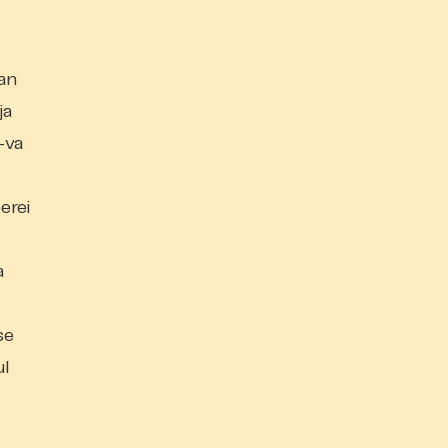
dan
ja
-va
erei
a
se
ul