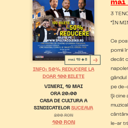
mai
3 TEN
“ÎN MI
Ce poat
pomii î
decât o
mai 19 ◆ 8
napoleta
INFO: 50% REDUCERE LA
DOAR 100 BILETE
gândul
pe de-o
VINERI
19 MAI
ORA 20:00
Și cine
CASA DE CULTURA A
muzica
SINDICATELOR
SUCEAVA
cântând
200 RON
100 RON
le-ar tr