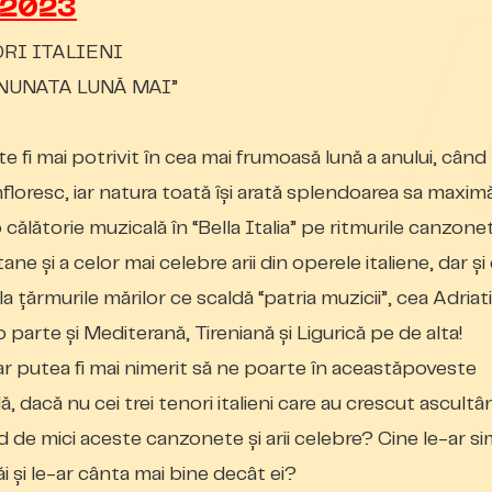
 2023
ORI ITALIENI
NUNATA LUNĂ MAI”
e fi mai potrivit în cea mai frumoasă lună a anului, când
nfloresc, iar natura toată își arată splendoarea sa maxim
 călătorie muzical
ă
în “Bella Italia” pe ritmurile canzone
ne și a celor mai celebre arii din operele italiene, dar și
la
țărmurile mărilor ce scaldă “patria muzicii”, cea Adriat
 parte și Mediterană, Tireniană și Ligurică pe de alta!
 ar putea fi mai nimerit să ne poarte în aceast
ă
poveste
l
ă
, dac
ă
nu cei trei tenori italieni care au crescut ascultâ
 de mici aceste canzonete și arii celebre? Cine le-ar sim
ăi și le-ar cânta mai bine decât ei?