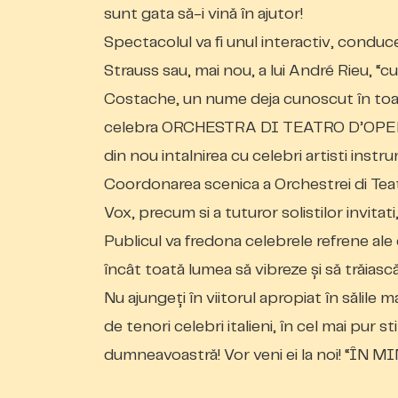
sunt gata să-i vină în ajutor!
Spectacolul va fi unul interactiv, conduc
Strauss sau, mai nou, a
lui André Rieu, “cu
Costache, un nume deja cunoscut în toate
celebra ORCHESTRA DI TEATRO D’OPER
din nou intalnirea cu celebri artisti instr
Coordonarea scenica a Orchestrei di Teatr
Vox, precum si a tuturor solistilor invitati
Publicul v
a
fredona celebrele refrene ale 
încât toată lumea să vibreze și să trăiască
Nu ajungeți în viitorul apropiat în sălile 
de tenori celebri italieni, în cel mai pur s
d
umneavoastră
! Vor veni ei la noi! “Î