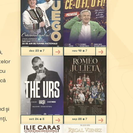
dec 23 ◆ 7
nov 10 ◆ 7
ă,
telor
 cu
ică
nd și
ți,
oct 24 ◆ 8
sep 28 ◆ 7