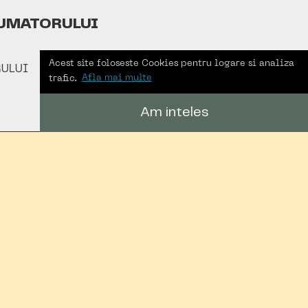
UMATORULUI
Acest site foloseste Cookies pentru logare si analiza
ULUI
trafic.
Afla mai multe
Am inteles