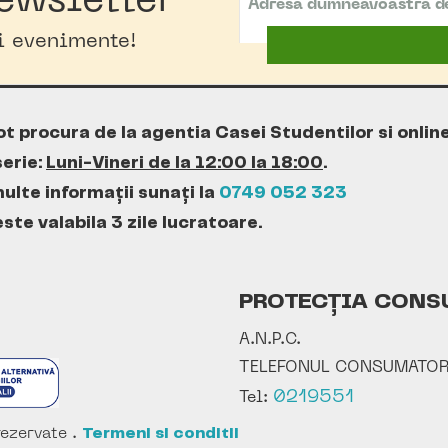
ewsletter
oi evenimente!
ot procura de la agentia Casei Studentilor si onlin
erie:
Luni-Vineri de la 12:00 la 18:00
.
ulte informații sunați la
0749 052 323
te valabila 3 zile lucratoare.
PROTECȚIA CONS
A.N.P.C.
TELEFONUL CONSUMATOR
0219551
Tel:
ezervate .
Termeni si conditii