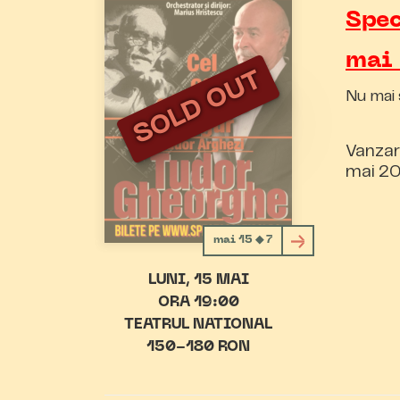
Spec
mai
SOLD OUT
Nu mai 
Vanzar
mai 20
mai 15 ◆ 7
LUNI
15 MAI
ORA 19:00
TEATRUL NATIONAL
150-180 RON