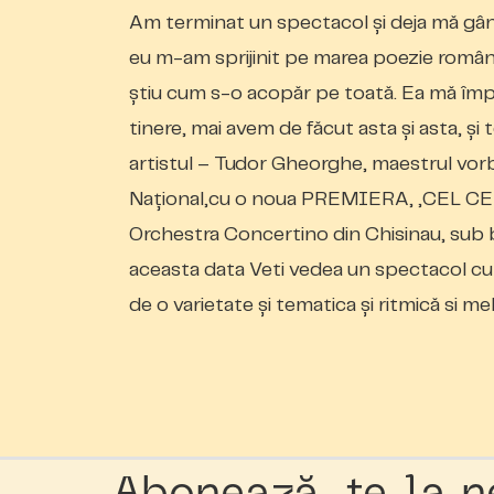
Am terminat un spectacol şi deja mă gând
eu m-am sprijinit pe marea poezie române
ştiu cum s-o acopăr pe toată. Ea mă împin
tinere, mai avem de făcut asta şi asta, şi 
artistul – Tudor Gheorghe, maestrul vor
Național,cu o noua PREMIERA, „CEL CE
Orchestra Concertino din Chisinau, sub ba
aceasta data Veti vedea un spectacol cu p
de o varietate și tematica și ritmică si