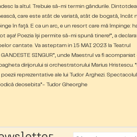
esc la altul. Trebuie să-mi termin gândurile. Dintotde
ască, care este atât de variată, atât de bogată, încât 
ge în faţă. E ca un arc, e un resort care mă împinge: ha
tot aşa! Poezia îşi permite să-mi spună tinere!”, a declara
belor cantate. Va asteptam in 15 MAI 2023 la Teatrul
 GANDESTE SINGUR”, unde Maestrul va fi acompaniat
gheta dirijorului si orchestratorului Marius Hristescu. 
oezii reprezentative ale lui Tudor Arghezi. Spectacolul 
 melodică deosebita”- Tudor Gheorghe