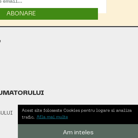
ABONARE
e
UMATORULUI
Acest site foloseste Cookies pentru logare si analiza
ULUI
trafic.
Afla mai multe
Am inteles