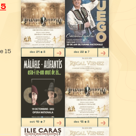
15
e 15
dec 21 ◆ 8
dec 22 ◆ 7
oct 19 ◆ 7
dec 18 ◆ 8