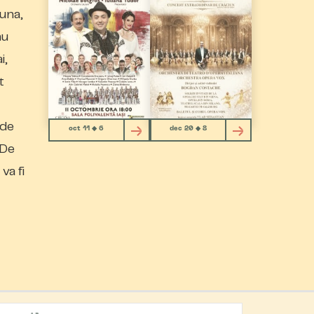
auna,
nu
i,
t
 de
oct 11 ◆ 6
dec 20 ◆ 8
“De
va fi