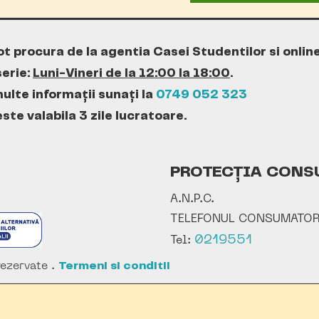
ot procura de la agentia Casei Studentilor si onlin
erie:
Luni-Vineri de la 12:00 la 18:00
.
ulte informații sunați la
0749 052 323
te valabila 3 zile lucratoare.
PROTECȚIA CONS
A.N.P.C.
TELEFONUL CONSUMATOR
0219551
Tel:
ezervate .
Termeni si conditii