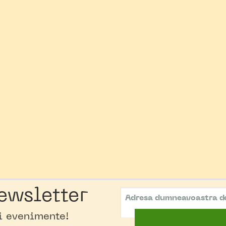
ewsletter
oi evenimente!