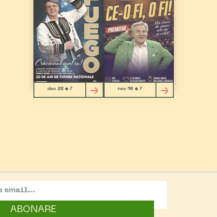
dec 22 ◆ 7
nov 10 ◆ 7
ABONARE