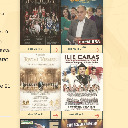
să-
încât
n
30
sep 28 ◆ 7
oct 13 ◆ 7
 asta
arat
e 21
dec 21 ◆ 8
oct 11 ◆ 6