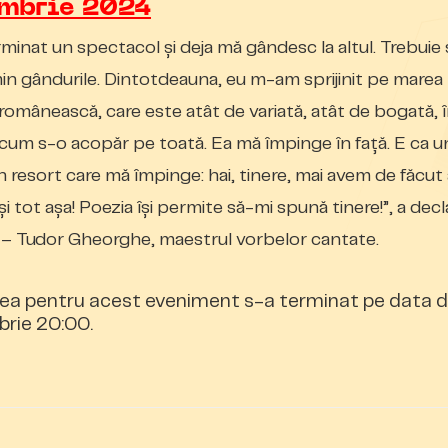
mbrie 2024
minat un spectacol şi deja mă gândesc la altul. Trebuie 
in gândurile. Dintotdeauna, eu m-am sprijinit pe marea
românească, care este atât de variată, atât de bogată, 
 cum s-o acopăr pe toată. Ea mă împinge în faţă. E ca u
un resort care mă împinge: hai, tinere, mai avem de făcut
 şi tot aşa! Poezia îşi permite să-mi spună tinere!”, a decl
l – Tudor Gheorghe, maestrul vorbelor cantate.
ea pentru acest eveniment s-a terminat pe data d
rie 20:00.