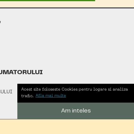
e
UMATORULUI
Acest site foloseste Cookies pentru logare si analiza
ULUI
trafic.
Afla mai multe
Am inteles