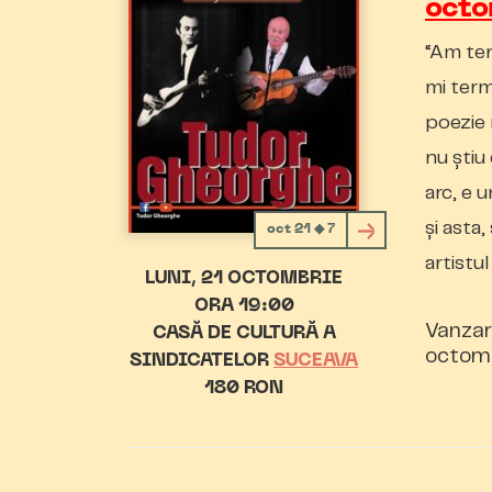
octo
“Am ter
mi term
poezie 
nu ştiu
arc, e 
şi asta,
oct 21 ◆ 7
artistu
LUNI
21 OCTOMBRIE
ORA 19:00
Vanzar
CASĂ DE CULTURĂ A
octomb
SINDICATELOR
SUCEAVA
180 RON