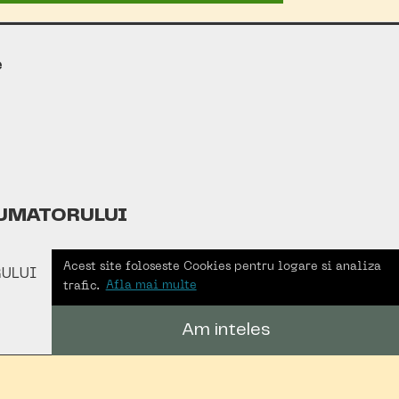
e
UMATORULUI
Acest site foloseste Cookies pentru logare si analiza
ULUI
trafic.
Afla mai multe
Am inteles