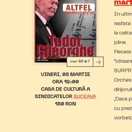
mar
In ulti
rasfata
la calit
pline.
Fiecare
“oltean
mar 08 ◆ 7
SURPRI
VINERI
08 MARTIE
Orchest
ORA 19:00
dirijoru
CASA DE CULTURĂ A
SINDICATELOR
SUCEAVA
„Daca p
180 RON
cu prez
vorbelo