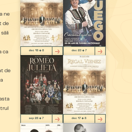
 a ne
t de
săli
dec 18 ◆ 8
dec 23 ◆ 7
a ca
at de
ta
asta
trul
sep 28 ◆ 7
dec 17 ◆ 8