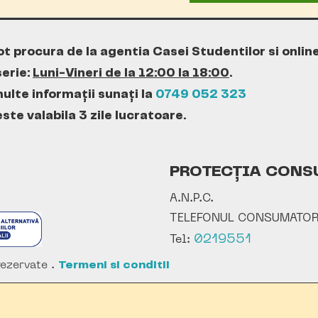
ot procura de la agentia Casei Studentilor si onlin
erie:
Luni-Vineri de la 12:00 la 18:00
.
ulte informații sunați la
0749 052 323
te valabila 3 zile lucratoare.
PROTECȚIA CONS
A.N.P.C.
TELEFONUL CONSUMATOR
0219551
Tel:
ezervate .
Termeni si conditii