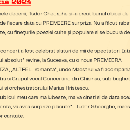
tie 2024
mele decenii, Tudor Gheorghe si-a creat bunul obicei de
 de fiecare data cu PREMIERE surpriza. Nu a făcut raba
ate, cu fineţurile poeziei culte şi populare si se bucură de 
 concert a fost celebrat alaturi de mii de spectatori. Iat
ul absolut” revine, la Suceava, cu o noua PREMIERA
ZA, „ALTFEL…romanta”, unde Maestrul va fi acompani
ra si Grupul vocal Concertino din Chisinau, sub baghe
lui si orchestratorului Marius Hristescu.
ublicul meu care ma iubeste, ma va cinsti si de data ace
enta, va avea surprize placute”- Tudor Gheorghe, maes
r cantate.