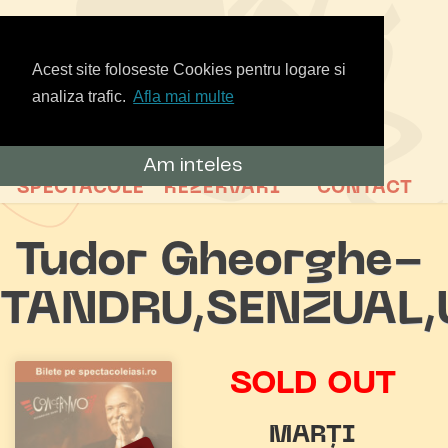
Acest site foloseste Cookies pentru logare si
analiza trafic.
Afla mai multe
Am inteles
SPECTACOLE
REZERVARI
CONTACT
Tudor Gheorghe-
TANDRU,SENZUAL,
SOLD OUT
MARȚI