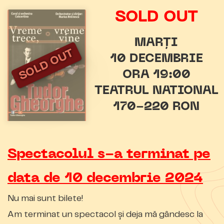
SOLD OUT
MARȚI
SOLD OUT
10 DECEMBRIE
ORA 19:00
TEATRUL NATIONAL
170-220 RON
Spectacolul s-a terminat pe
data de 10 decembrie 2024
Nu mai sunt bilete!
Am terminat un spectacol şi deja mă gândesc la