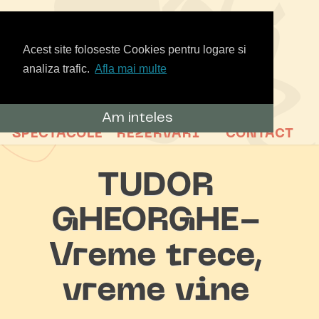
Acest site foloseste Cookies pentru logare si
analiza trafic.
Afla mai multe
Am inteles
SPECTACOLE
REZERVARI
CONTACT
TUDOR
GHEORGHE-
Vreme trece,
vreme vine