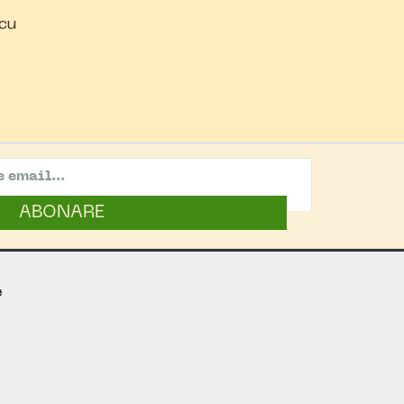
 cu
ABONARE
e