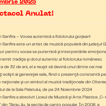
embrie 2025
ctacol Anulat!
n Sanfira – Vocea autentică a folclorului gorjean!
n Sanfira este un artist de muzică populară din județul G
t pentru vocea sa puternică și interpretările emoțion
nsmit tradiția și dorul autentic al folclorului românesc.
a de 32 de ani, el a reușit să devină unul dintre cei mai
i soliști ai generației sale, fiind o prezență constantă pe
naționale și un simbol al muzicii tradiționale din Oltenia,
ul de la Sala Palatului, de pe 24 Noiembrie 2024
n Sanfira a absolvit Liceul de Muzică și Arte Plastice „C-
u” din Târgu Jiu, la secția de canto popular. În 2008, a