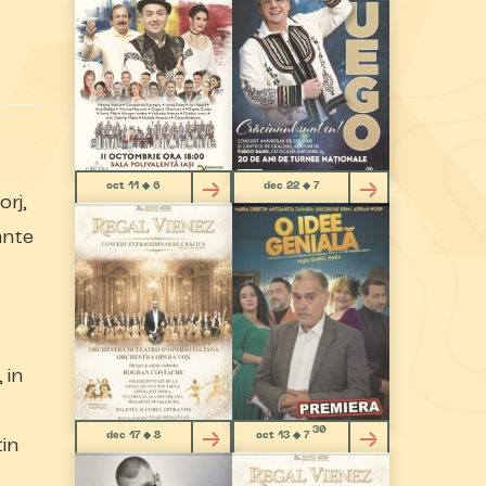
oct 11 ◆ 6
dec 22 ◆ 7
orj,
ante
 in
30
dec 17 ◆ 8
oct 13 ◆ 7
tin