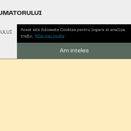
UMATORULUI
Acest site foloseste Cookies pentru logare si analiza
ULUI
trafic.
Afla mai multe
Am inteles