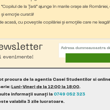
opilul de la Țară” ajunge în marile orașe ale României,
 și emoție curată!
e acasă, cu poveștile copilăriei și emoțiile care ne leagă!
ewsletter
oi evenimente!
ot procura de la agentia Casei Studentilor si onlin
erie:
Luni-Vineri de la 12:00 la 18:00
.
ulte informații sunați la
0749 052 323
te valabila 3 zile lucratoare.