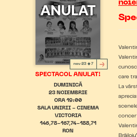
noi
Spe
Valenti
Valenti
nov 23 ◆ 7
cunoscu
SPECTACOL ANULAT!
care tra
DUMINICĂ
La vârst
23 NOIEMBRIE
apreciaț
ORA 19:00
scenele 
SALA UNIRII - CINEMA
concert
VICTORIA
146,78-167,74-188,71
Valenti
RON
Brăiloi