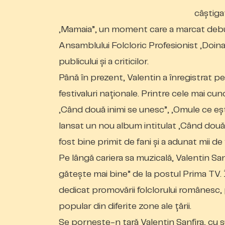
câștiga
„Mamaia”, un moment care a marcat debutul
Ansamblului Folcloric Profesionist „Doina
publicului și a criticilor.
Până în prezent, Valentin a înregistrat p
festivaluri naționale. Printre cele mai cun
„Când două inimi se unesc”, „Omule ce eșt
lansat un nou album intitulat „Când două
fost bine primit de fani și a adunat mii de
Pe lângă cariera sa muzicală, Valentin San
gătește mai bine” de la postul Prima TV. În
dedicat promovării folclorului românesc, p
popular din diferite zone ale țării.
Se pornește-n țară Valentin Sanfira, cu su