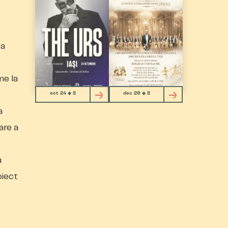
ea
me la
oct 24 ◆ 8
dec 20 ◆ 8
a
are a
a
oiect