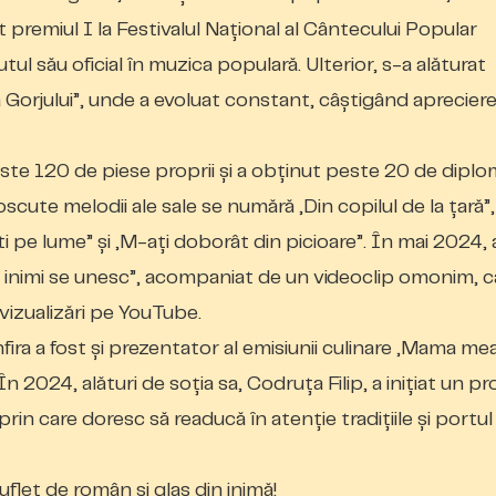
t premiul I la Festivalul Național al Cântecului Popular
 său oficial în muzica populară. Ulterior, s-a alăturat
 Gorjului”, unde a evoluat constant, câștigând aprecier
este 120 de piese proprii și a obținut peste 20 de diplo
oscute melodii ale sale se numără „Din copilul de la țară”,
i pe lume” și „M-ați doborât din picioare”. În mai 2024, 
 inimi se unesc”, acompaniat de un videoclip omonim, c
 vizualizări pe YouTube.
fira a fost și prezentator al emisiunii culinare „Mama me
 2024, alături de soția sa, Codruța Filip, a inițiat un pr
rin care doresc să readucă în atenție tradițiile și portul
flet de român și glas din inimă!