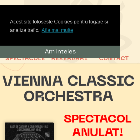
Acest site foloseste Cookies pentru logare si
analiza trafic.
Afla mai multe
Am inteles
SPECTACOLE
REZERVARI
CONTACT
VIENNA CLASSIC
ORCHESTRA
SPECTACOL
ANULAT!