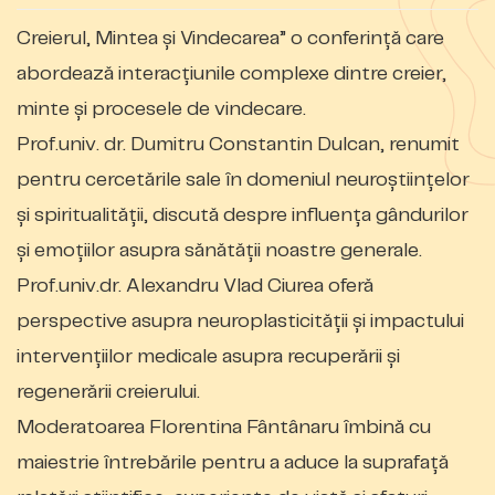
Creierul, Mintea și Vindecarea” o conferință care
abordează interacțiunile complexe dintre creier,
minte și procesele de vindecare.
Prof.univ. dr. Dumitru Constantin Dulcan, renumit
pentru cercetările sale în domeniul neuroștiințelor
și spiritualității, discută despre influența gândurilor
și emoțiilor asupra sănătății noastre generale.
Prof.univ.dr. Alexandru Vlad Ciurea oferă
perspective asupra neuroplasticității și impactului
intervențiilor medicale asupra recuperării și
regenerării creierului.
Modera
toarea Florentina Fântânaru îmbină cu
maiestrie întrebările pentru a aduce la suprafață