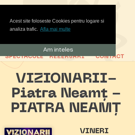
Acest site foloseste Cookies pentru logare si
analiza trafic.
Afla mai multe
Am inteles
SPECTACOLE
REZERVARI
CONTACT
VIZIONARII-
Piatra Neamț -
PIATRA NEAMȚ
VINERI