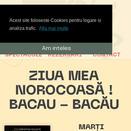
Acest site foloseste Cookies pentru logare si
analiza trafic.
Afla mai multe
Am inteles
SPECTACOLE
REZERVARI
CONTACT
ZIUA MEA
NOROCOASĂ !
BACAU - BACĂU
MARȚI