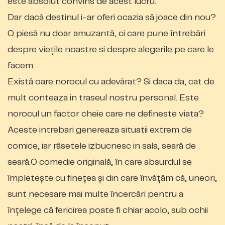
este absolut convins de acest lucru.
Dar dacă destinul i-ar oferi ocazia să joace din nou?
O piesă nu doar amuzantă, ci care pune întrebări
despre viețile noastre si despre alegerile pe care le
facem.
Există oare norocul cu adevărat? Si daca da, cat de
mult conteaza in traseul nostru personal. Este
norocul un factor cheie care ne defineste viata?
Aceste intrebari genereaza situatii extrem de
comice, iar râsetele izbucnesc in sala, seară de
seară.O comedie originală, în care absurdul se
împletește cu finețea și din care învățăm că, uneori,
sunt necesare mai multe încercări pentru a
înțelege că fericirea poate fi chiar acolo, sub ochii