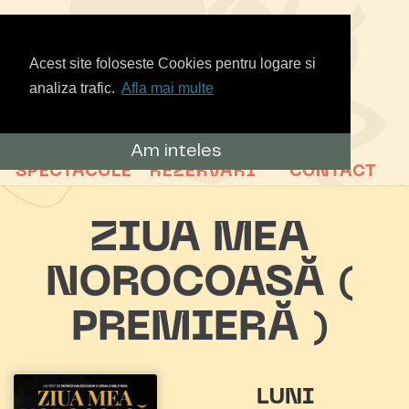
Acest site foloseste Cookies pentru logare si
analiza trafic.
Afla mai multe
Am inteles
SPECTACOLE
REZERVARI
CONTACT
ZIUA MEA
NOROCOASĂ (
PREMIERĂ )
LUNI