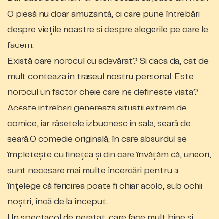
O piesă nu doar amuzantă, ci care pune întrebări
despre viețile noastre si despre alegerile pe care le
facem.
Există oare norocul cu adevărat? Si daca da, cat de
mult conteaza in traseul nostru personal. Este
norocul un factor cheie care ne defineste viata?
Aceste intrebari genereaza situatii extrem de
comice, iar râsetele izbucnesc in sala, seară de
seară.O comedie originală, în care absurdul se
împletește cu finețea și din care învățăm că, uneori,
sunt necesare mai multe încercări pentru a
înțelege că fericirea poate fi chiar acolo, sub ochii
noștri, încă de la început.
Un spectacol de neratat, care face mult bine și