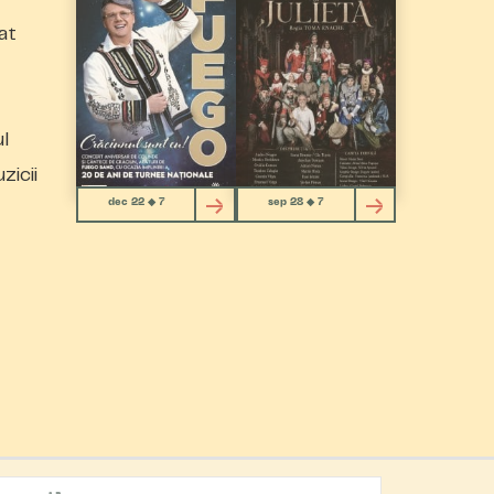
at
l
zicii
dec 22 ◆ 7
sep 28 ◆ 7