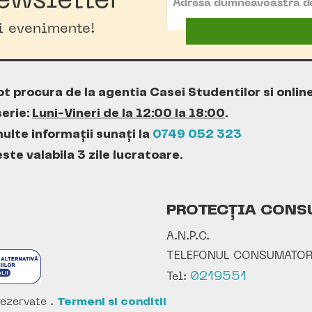
ewsletter
oi evenimente!
ot procura de la agentia Casei Studentilor si onlin
erie:
Luni-Vineri de la 12:00 la 18:00
.
ulte informații sunați la
0749 052 323
te valabila 3 zile lucratoare.
PROTECȚIA CONS
A.N.P.C.
TELEFONUL CONSUMATOR
0219551
Tel:
ezervate .
Termeni si conditii