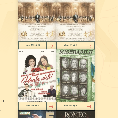
dec 20 ◆ 8
dec 21 ◆ 8
 o
oct 28 ◆ 7
oct 19 ◆ 7
u