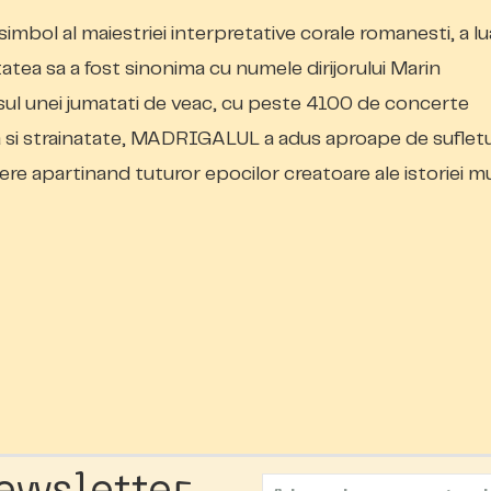
bol al maiestriei interpretative corale romanesti, a lu
itatea sa a fost sinonima cu numele dirijorului Marin
sul unei jumatati de veac, cu peste 4100 de concerte
ra si strainatate, MADRIGALUL a adus aproape de sufletu
e apartinand tuturor epocilor creatoare ale istoriei mu