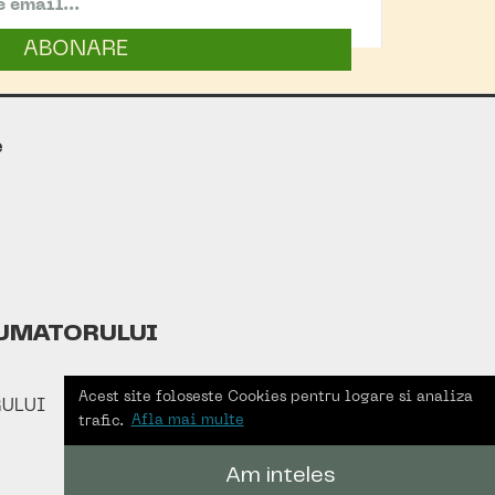
ABONARE
e
UMATORULUI
Acest site foloseste Cookies pentru logare si analiza
ULUI
trafic.
Afla mai multe
Am inteles