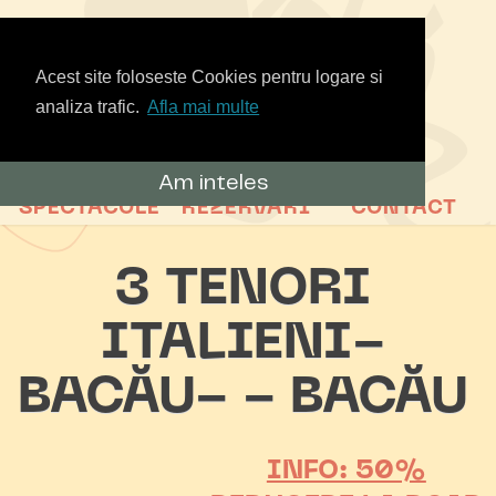
Acest site foloseste Cookies pentru logare si
analiza trafic.
Afla mai multe
Am inteles
SPECTACOLE
REZERVARI
CONTACT
3 TENORI
ITALIENI-
BACĂU- - BACĂU
INFO: 50%