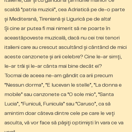
italiene, dar și cu gândul
la
țărmurile mărilor ce
scaldă “patria muzicii”, cea Adriatică pe de-o parte
și Mediterană, Tireniană și Ligurică pe de alta!
Și cine ar putea fi mai nimerit să ne poarte în
aceast
ă
poveste muzical
ă
, dac
ă
nu cei trei tenori
italieni care au crescut ascultând și cântând de mici
aceste canzonete și arii celebre? Cine le-ar simți,
le-ar trăi și le-ar cânta mai bine decât ei?
Tocmai de aceea ne-am gândit
c
a arii precum
“Nessun dorma”, “E lucevan le stelle”, “La donna e
mobile” sau canzonete ca “O sole mio”, “Santa
Lucia”, “Funiculi, Funicula” sau “Caruso”, ca să
amintim doar câteva dintre cele pe care le veți
asculta
,
vă vor face să pășiți optimiști în vara ce va