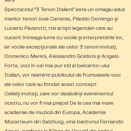
veni!
Spectacolul “3 Tenori Italieni” este un omagiu adus
marilor tenori José Carreras, Plácido Domingo și
Luciano Pavarotti, trei artiști legendari care au
cucerit întreaga lume cu vocile și interpretările lor,
iar vocile excepționale ale celor 3 tenori invitați,
Domenico Menini, Alessandro Goldoni și Angelo
Forte, voci în cel mai pur stil al belcanto-ului
Italian, vor reaminti publicului de frumoasele voci
a
le
celor care au fondat acest concept.
Ceilalți invitați, care vor desăvârși evenimentul
nostru, nu vor fi mai prejos! De la cea mai mare
academie de muzic
ă
din Europa, Academia
Mozarteum din Salzburg, vine baritonul Fernando