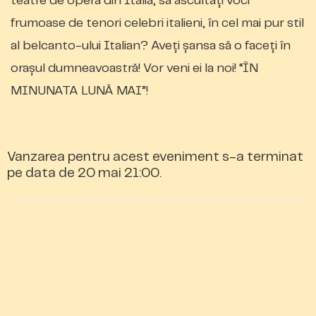
teatre de operă din Italia, să ascultați voci
frumoase de tenori celebri italieni, în cel mai pur stil
al belcanto-ului Italian? Aveți șans
a
să o faceți în
orașul d
umneavoastră
! Vor veni ei la noi! “ÎN
MINUNATA LUNĂ MAI”!
Vanzarea pentru acest eveniment s-a terminat
pe data de 20 mai 21:00.