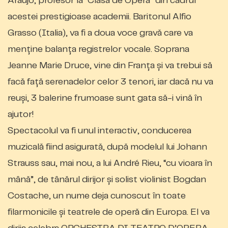
Araujo, profesor la “Clasa de Opera” din cadrul
acestei prestigioase academii. Baritonul Alfio
Grasso (Italia), va fi a doua voce gravă care va
menține balanța registrelor vocale. Soprana
Jeanne Marie Druce, vine din Franța și va trebui să
facă fa
ță
serenadelor celor 3 tenori, iar dacă nu va
reuși, 3 balerine frumoase sunt gata să-i vină în
ajutor!
Spectacolul va fi unul interactiv, conducerea
muzicală fiind asigurată, după modelul
lui Johann
Strauss sau, mai nou, a
lui André Rieu, “cu vioara în
m
â
n
ă
”, de tânărul dirijor și solist violinist Bogdan
Costache, un nume deja cunoscut în toate
filarmonicile și teatrele de oper
ă
din Europa.
El va