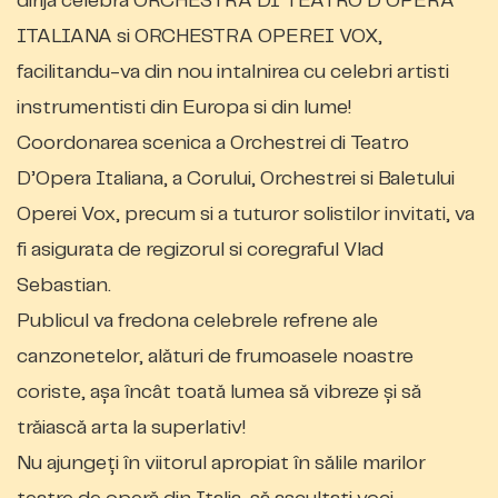
dirija celebra ORCHESTRA DI TEATRO D’OPERA
ITALIANA si ORCHESTRA OPEREI VOX,
facilitandu-va din nou intalnirea cu celebri artisti
instrumentisti din Europa si din lume!
Coordonarea scenica a Orchestrei di Teatro
D’Opera Italiana, a Corului, Orchestrei si Baletului
Operei Vox, precum si a tuturor solistilor invitati, va
fi asigurata de regizorul si coregraful Vlad
Sebastian.
Publicul v
a
fredona celebrele refrene ale
canzonetelor, alături de frumoasele noastre
coriste, așa încât toată lumea să vibreze și să
trăiască arta la superlativ!
Nu ajungeți în viitorul apropiat în sălile marilor