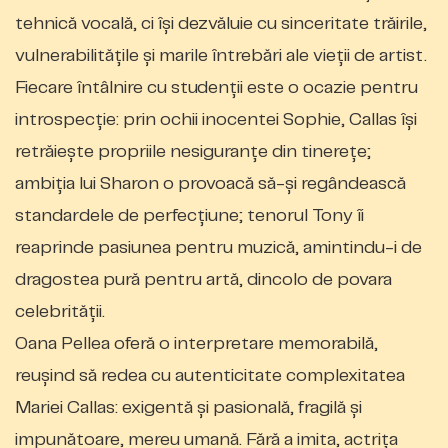
tehnică vocală, ci își dezvăluie cu sinceritate trăirile,
vulnerabilitățile și marile întrebări ale vieții de artist.
Fiecare întâlnire cu studenții este o ocazie pentru
introspecție: prin ochii inocentei Sophie, Callas își
retrăiește propriile nesiguranțe din tinerețe;
ambiția lui Sharon o provoacă să-și regândească
standardele de perfecțiune; tenorul Tony îi
reaprinde pasiunea pentru muzică, amintindu-i de
dragostea pură pentru artă, dincolo de povara
celebrității.
Oana Pellea oferă o interpretare memorabilă,
reușind să redea cu autenticitate complexitatea
Mariei Callas: exigentă și pasională, fragilă și
impunătoare, mereu umană. Fără a imita, actrița