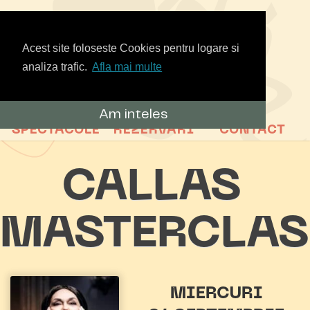
Acest site foloseste Cookies pentru logare si
analiza trafic.
Afla mai multe
Am inteles
SPECTACOLE
REZERVARI
CONTACT
CALLAS
MASTERCLAS
MIERCURI