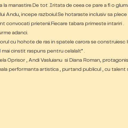
a la manastire.De tot .Iritata de ceea ce pare a fi o glum
 lui Andu, incepe razboiul.Se hotaraste inclusiv sa plece
unt convocati prietenii.Fiecare tabara primeste intariri .
a urme adanci.
rul cu hohote de ras in spatele carora se construiesc 
 mai cinstit raspuns pentru celalalt” .
la Oprisor , Andi Vasluianu si Diana Roman, protagonist
la performanta artistica , purtand publicul , cu talent 