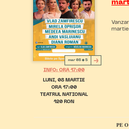
mar
Vanzar
martie
mar 08 ◆ 5
INFO: ORA 17:00
LUNI
08 MARTIE
ORA 17:00
TEATRUL NATIONAL
120 RON
PE O