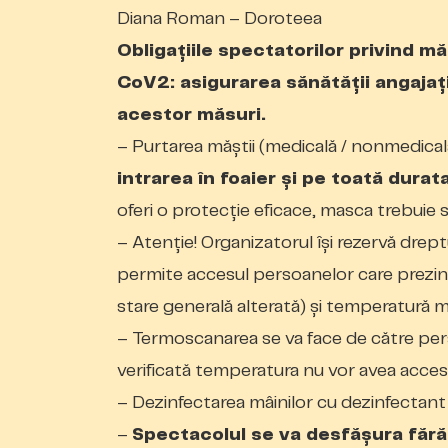
Diana Roman – Doroteea
Obligațiile spectatorilor privind 
CoV2: asigurarea sănătăţii angajaţil
acestor măsuri.
– Purtarea măștii (medicală / nonmedica
intrarea în foaier și pe toată durat
oferi o protecție eficace, masca trebuie s
– Atenție! Organizatorul își rezervă drept
permite accesul persoanelor care prezint
stare generală alterată) şi temperatură 
– Termoscanarea se va face de către perso
verificată temperatura nu vor avea acces 
– Dezinfectarea mâinilor cu dezinfectant a
–
Spectacolul se va desfăşura făr