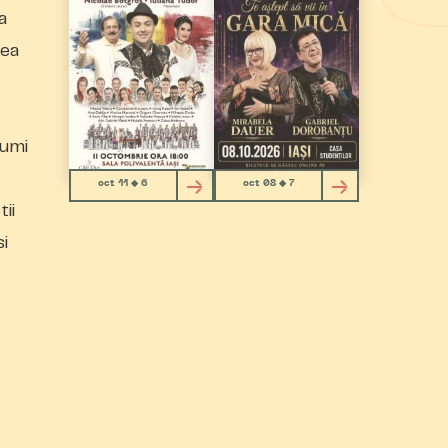
a
 ea
lumi
oct 11 ◆ 6
oct 08 ◆ 7
ii
si