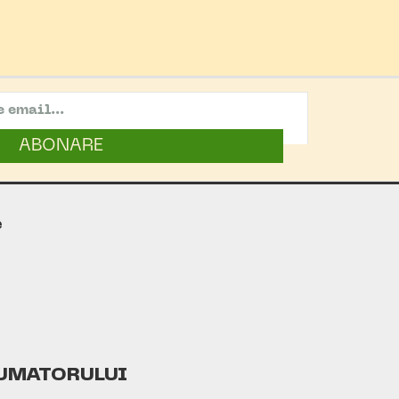
ABONARE
e
UMATORULUI