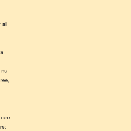
 al
 a
a nu
ree,
rare.
re;