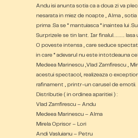
Andu isi anunta sotia ca a doua zi va plec
nesarata in miez de noapte , Alma , sotia
prima .Sa se “ mantuiasca “ inaintea lui .S
Surprizele se tin lant. Iar finalul………. las
O poveste intensa , care seduce spectato
in care “ adevarul nu este intotdeauna cel
Medeea Marinescu ,Vlad Zamfirescu , Mire
acestui spectacol, realizeaza o exceptiona
rafinament , printr-un carusel de emotii.
Distributie ( in ordinea aparitiei ) :
Vlad Zamfirescu – Andu
Medeea Marinescu – Alma
Mirela Oprisor – Lori
Andi Vasluianu – Petru