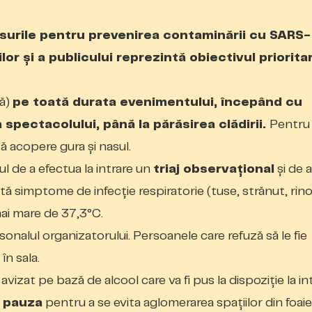
măsurile pentru prevenirea contaminării cu SARS-
or şi a publicului reprezintă obiectivul prioritar
lă)
pe toată durata evenimentului, începând cu
a spectacolului, până la părăsirea clădirii.
Pentru
ă acopere gura și nasul.
ul de a efectua la intrare un
triaj observațional
și de 
ă simptome de infecție respiratorie (tuse, strănut, rino
mai mare de 37,3°C.
nalul organizatorului. Persoanele care refuză să le fie
în sala.
vizat pe bază de alcool care va fi pus la dispoziție la int
ă pauza
pentru a se evita aglomerarea spaţiilor din foaie